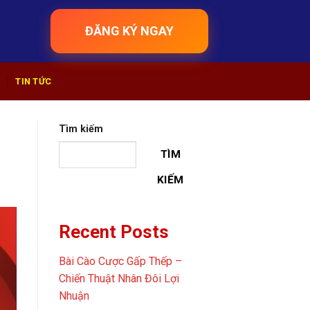
ĐĂNG KÝ NGAY
TIN TỨC
Tìm kiếm
TÌM
KIẾM
Recent Posts
Bài Cào Cược Gấp Thếp –
Chiến Thuật Nhân Đôi Lợi
Nhuận