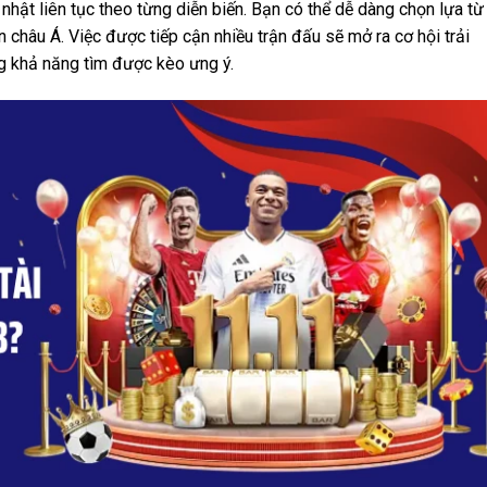
hật liên tục theo từng diễn biến. Bạn có thể dễ dàng chọn lựa từ
n châu Á. Việc được tiếp cận nhiều trận đấu sẽ mở ra cơ hội trải
g khả năng tìm được kèo ưng ý.