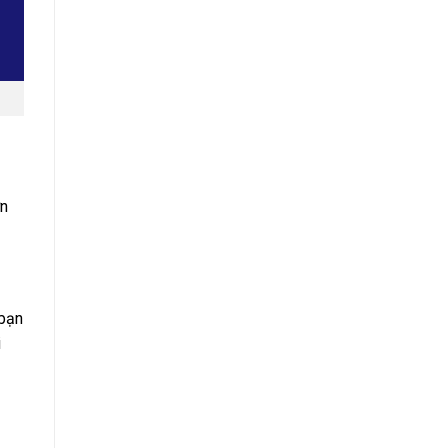
ơn
 bạn
i