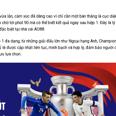
ừa lăn, cảm xúc đã dâng cao vì chỉ cần một bàn thắng là cục diệ
 chờ tới phút 90 mà có thể biết kết quả ngay sau hiệp 1. Đây là lý
đặc biệt tại nhà cái AO88.
ệp 1 đa dạng, từ những giải đấu lớn như Ngoại hạng Anh, Champio
ỷ lệ được cập nhật liên tục, minh bạch và hợp lý, đảm bảo người 
 ưu lựa chọn.