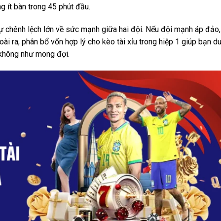
g ít bàn trong 45 phút đầu.
ự chênh lệch lớn về sức mạnh giữa hai đội. Nếu đội mạnh áp đảo,
ài ra, phân bổ vốn hợp lý cho kèo tài xỉu trong hiệp 1 giúp bạn d
uả không như mong đợi.