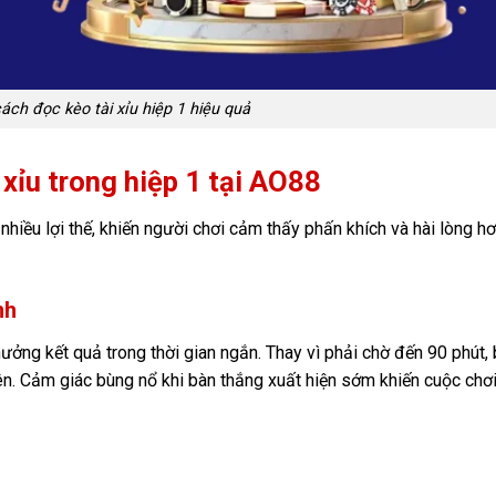
 cách đọc kèo tài xỉu hiệp 1 hiệu quả
 xỉu trong hiệp 1 tại AO88
 nhiều lợi thế, khiến người chơi cảm thấy phấn khích và hài lòng h
nh
hưởng kết quả trong thời gian ngắn. Thay vì phải chờ đến 90 phút,
iên. Cảm giác bùng nổ khi bàn thắng xuất hiện sớm khiến cuộc chơ