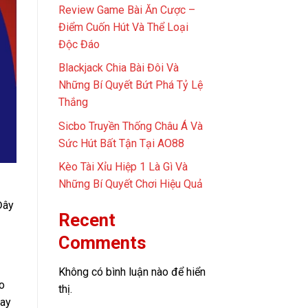
Review Game Bài Ăn Cược –
Điểm Cuốn Hút Và Thể Loại
Độc Đáo
Blackjack Chia Bài Đôi Và
Những Bí Quyết Bứt Phá Tỷ Lệ
Thắng
Sicbo Truyền Thống Châu Á Và
Sức Hút Bất Tận Tại AO88
Kèo Tài Xỉu Hiệp 1 Là Gì Và
Những Bí Quyết Chơi Hiệu Quả
Đây
Recent
Comments
Không có bình luận nào để hiển
o
thị.
gay