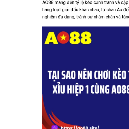
AO88 mang đến tỷ lệ kèo cạnh tranh và cập n
hàng loạt giải đấu khác nhau, từ châu Âu đế
nghiệm đa dạng, tránh sự nhàm chán và tăn