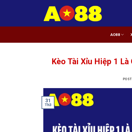
Skip
to
content
AO88
Kèo Tài Xỉu Hiệp 1 Là
POST
31
Th3