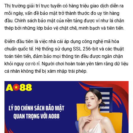
Thị trường giải trí trực tuyến có hàng triệu giao dịch diễn ra
mỗi ngày, vấn đề bảo mật trở thành thước đo uy tín hàng
đầu. Chính sách bảo mật của nền tảng được ví như lá chắn
thép bởi những lớp bảo vệ chặt chẽ, minh bạch và tiên tiến.
Điểm đầu tiên là việc nhà cái áp dụng công nghệ mã hóa
chuẩn quốc tế. Hệ thống sử dụng SSL 256-bit và các thuật
toán tiên tiến, đảm bảo mọi thông tin đều được ngăn chặn
khỏi nguy cơ rò rỉ. Người chơi hoàn toàn yên tâm rằng dữ liệu
cá nhân không thể bị xâm nhập trái phép.