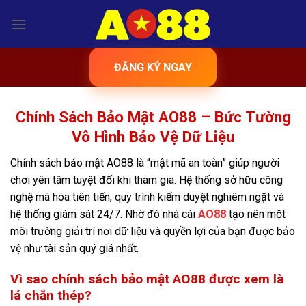
Skip
to
content
ĐĂNG KÝ NGAY
Chính Sách Bảo Mật AO88 – Bức Tường
Vô Hình Bảo Vệ Dữ Liệu
Chính sách bảo mật AO88 là “mật mã an toàn” giúp người
chơi yên tâm tuyệt đối khi tham gia. Hệ thống sở hữu công
nghệ mã hóa tiên tiến, quy trình kiểm duyệt nghiêm ngặt và
hệ thống giám sát 24/7. Nhờ đó nhà cái
AO88
tạo nên một
môi trường giải trí nơi dữ liệu và quyền lợi của bạn được bảo
vệ như tài sản quý giá nhất.
Vì sao chính sách bảo mật AO88 được xem là
lá chắn thép?