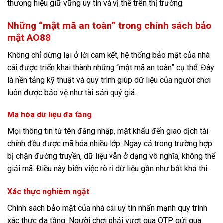
thương hiệu giữ vững uy tín và vị thế trên thị trường.
Những “mật mã an toàn” trong chính sách bảo
mật AO88
Không chỉ dừng lại ở lời cam kết, hệ thống bảo mật của nhà
cái được triển khai thành những “mật mã an toàn” cụ thể. Đây
là nền tảng kỹ thuật và quy trình giúp dữ liệu của người chơi
luôn được bảo vệ như tài sản quý giá.
Mã hóa dữ liệu đa tầng
Mọi thông tin từ tên đăng nhập, mật khẩu đến giao dịch tài
chính đều được mã hóa nhiều lớp. Ngay cả trong trường hợp
bị chặn đường truyền, dữ liệu vẫn ở dạng vô nghĩa, không thể
giải mã. Điều này biến việc rò rỉ dữ liệu gần như bất khả thi.
Xác thực nghiêm ngặt
Chính sách bảo mật của nhà cái uy tín nhấn mạnh quy trình
xác thực đa tầng. Người chơi phải vượt qua OTP gửi qua