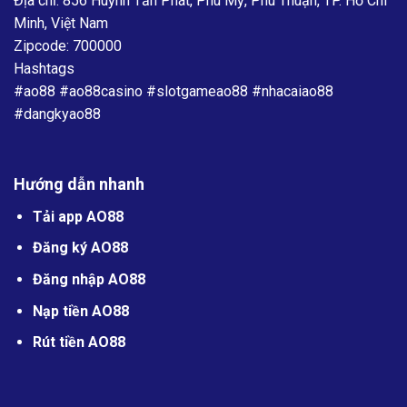
Địa chỉ: 856 Huỳnh Tấn Phát, Phú Mỹ, Phú Thuận, TP. Hồ Chí
Minh, Việt Nam
Zipcode: 700000
Hashtags
#ao88 #ao88casino #slotgameao88 #nhacaiao88
#dangkyao88
Hướng dẫn nhanh
Tải app AO88
Đăng ký AO88
Đăng nhập AO88
Nạp tiền AO88
Rút tiền AO88